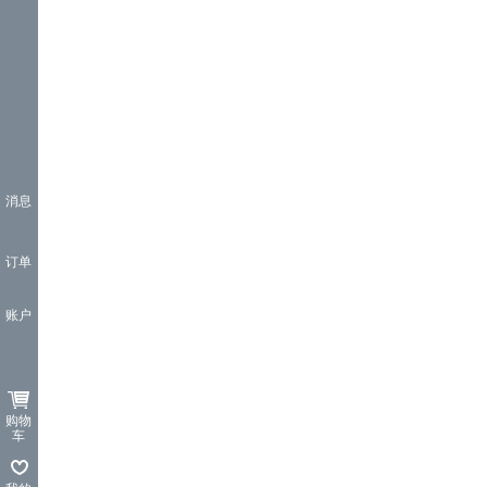
消息
订单
账户
购物
车