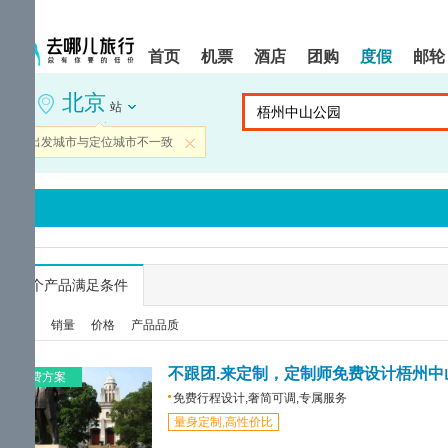
请
提
提
按
示:
示:
shift+enter
您
您
首页
机票
酒店
团购
度假
邮轮
进
已
已
入
进
离
北京
去
入
开
站
哪
网
网
网
站
站
当前出发城市与定位城市不一致
关闭
智
导
导
能
航
航
导
区,
区
盲
本
语
区
音
域
引
含
导
有
...
个产品满足条件
模
6
式
个
综合
销量
价格
产品品质
模
块,
按
不跟团.来定制，定制师免费设计梧州中
免费方案
下
免费行程设计,奢简可调,专属服务
Tab
量身定制,高性价比
键
浏