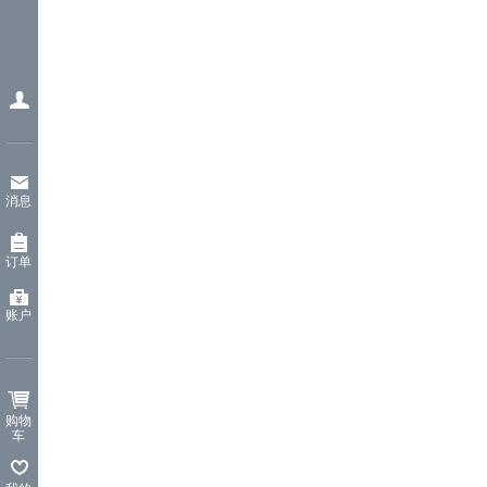
消息
订单
账户
购物
车