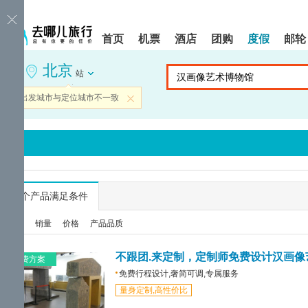
请
提
提
按
示:
示:
shift+enter
您
您
首页
机票
酒店
团购
度假
邮轮
进
已
已
入
进
离
北京
去
入
开
站
哪
网
网
网
站
站
当前出发城市与定位城市不一致
关闭
智
导
导
能
航
航
导
区,
区
盲
本
语
区
音
域
引
含
导
有
...
个产品满足条件
模
6
式
个
综合
销量
价格
产品品质
模
块,
按
不跟团.来定制，定制师免费设计汉画像
免费方案
下
免费行程设计,奢简可调,专属服务
Tab
量身定制,高性价比
键
浏