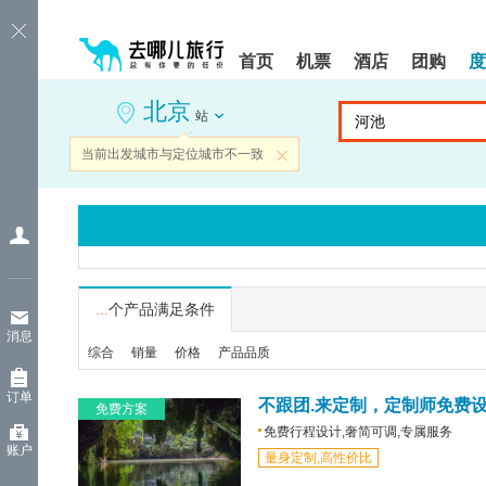
请
提
提
按
示:
示:
shift+enter
您
您
首页
机票
酒店
团购
度
进
已
已
入
进
离
北京
去
入
开
站
哪
网
网
网
站
站
当前出发城市与定位城市不一致
关闭
智
导
导
能
航
航
导
区,
区
盲
本
语
区
音
域
引
含
导
有
...
个产品满足条件
模
6
消息
式
个
综合
销量
价格
产品品质
模
块,
订单
按
不跟团.来定制，定制师免费
免费方案
下
免费行程设计,奢简可调,专属服务
Tab
账户
量身定制,高性价比
键
浏