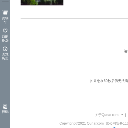
览
信
息
购物
车
我的
备选
请
浏览
历史
如果您在60秒后仍无法
扫码
关于Qunar.com
|
Copyright ©2021 Qunar.com
京公网安备1101