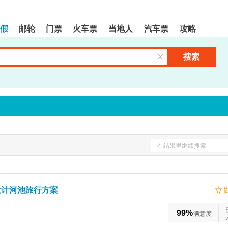
假
邮轮
门票
火车票
当地人
汽车票
攻略
搜索
清空输入框
在结果里继续搜索
设计河池旅行方案
立
99%
满意度