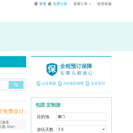
请
登录
或
免费注册
查看订单
联系客服
全程预订保障
去哪儿都放心
认证商家
24h退款保障
安全支付
包团·定制游
即免费设计
目的地
已服务
人数 30w+
游玩天数
3
天