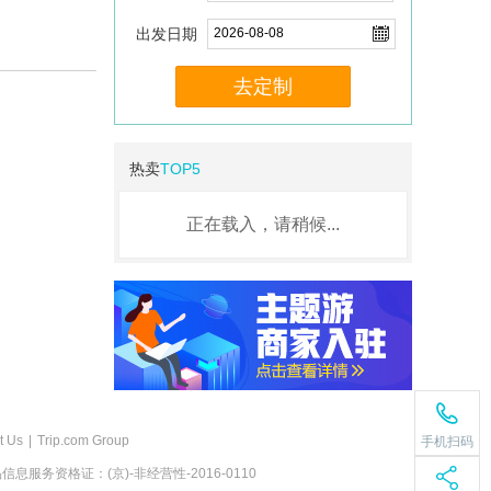
出发日期
去定制
热卖
TOP5
正在载入，请稍候...
t Us
|
Trip.com Group
手机扫码
息服务资格证：(京)-非经营性-2016-0110