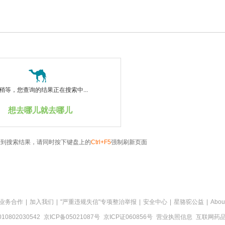
稍等，您查询的结果正在搜索中...
想去哪儿就去哪儿
看到搜索结果，请同时按下键盘上的
Ctrl+F5
强制刷新页面
业务合作
|
加入我们
|
"严重违规失信"专项整治举报
|
安全中心
|
星骆驼公益
|
Abou
0802030542
京ICP备05021087号
京ICP证060856号
营业执照信息
互联网药品信