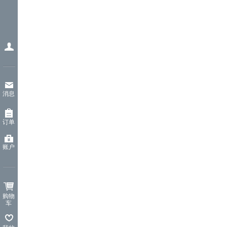
消息
订单
账户
购物
车