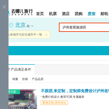
请
提
提
按
示:
示:
shift+enter
您
您
首页
机票
酒店
团购
度假
邮轮
进
已
已
入
进
离
北京
去
入
开
站
哪
网
网
网
站
站
当前出发城市与定位城市不一致
关闭
智
导
导
能
航
航
导
区,
区
盲
本
语
区
音
域
引
含
导
有
...
个产品满足条件
模
6
式
个
综合
销量
价格
产品品质
模
块,
按
不跟团.来定制，定制师免费设计泸州老
免费方案
下
免费行程设计,奢简可调,专属服务
Tab
量身定制,高性价比
键
浏