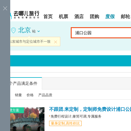
请
提
提
按
示:
示:
shift+enter
您
您
首页
机票
酒店
团购
度假
邮轮
进
已
已
入
进
离
北京
去
入
开
站
哪
网
网
网
站
站
当前出发城市与定位城市不一致
关闭
智
导
导
能
航
航
导
区,
区
盲
本
语
区
音
域
引
含
导
有
...
个产品满足条件
模
6
式
个
综合
销量
价格
产品品质
模
块,
按
不跟团.来定制，定制师免费设计浦口公
免费方案
下
免费行程设计,奢简可调,专属服务
Tab
量身定制,高性价比
键
浏