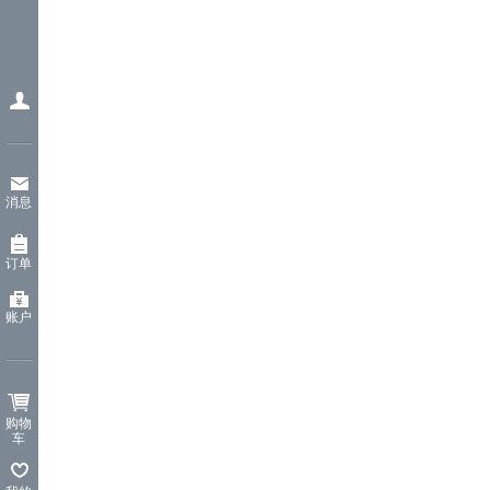
消息
订单
账户
购物
车