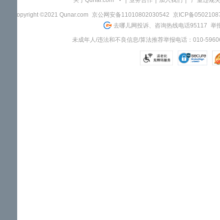
关于Qunar.com
|
业务合作
|
加入我们
|
"严重违规
Copyright ©2021 Qunar.com
京公网安备11010802030542
京ICP备050210
去哪儿网投诉、咨询热线电话95117
举报
未成年人/违法和不良信息/算法推荐举报电话：010-59606