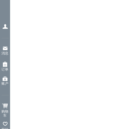
消息
订单
账户
购物
车