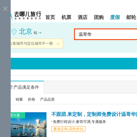
请
提
提
按
示:
示:
shift+enter
您
您
首页
机票
酒店
团购
度假
邮轮
进
已
已
入
进
离
北京
去
入
开
站
哪
网
网
网
站
站
当前出发城市与定位城市不一致
关闭
智
导
导
能
航
航
导
区,
区
盲
本
语
区
音
域
引
含
导
有
...
个产品满足条件
模
6
式
个
综合
销量
价格
产品品质
模
块,
按
不跟团.来定制，定制师免费设计温哥华
免费方案
下
免费行程设计,奢简可调,专属服务
Tab
量身定制,高性价比
键
浏