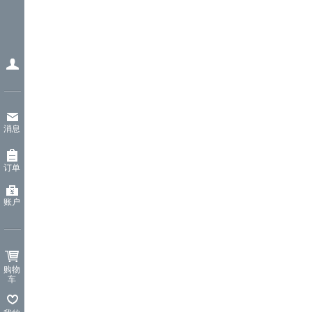
消息
订单
账户
购物
车