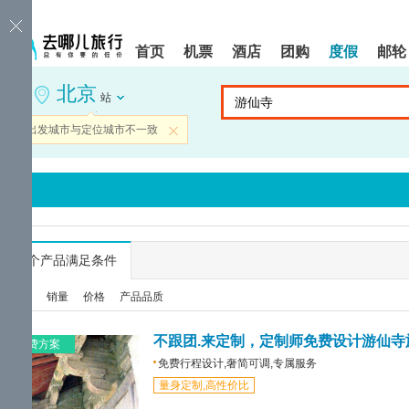
请
提
提
按
示:
示:
shift+enter
您
您
首页
机票
酒店
团购
度假
邮轮
进
已
已
入
进
离
北京
去
入
开
站
哪
网
网
网
站
站
当前出发城市与定位城市不一致
关闭
智
导
导
能
航
航
导
区,
区
盲
本
语
区
音
域
引
含
导
有
...
个产品满足条件
模
6
式
个
综合
销量
价格
产品品质
模
块,
按
不跟团.来定制，定制师免费设计游仙寺
免费方案
下
免费行程设计,奢简可调,专属服务
Tab
量身定制,高性价比
键
浏