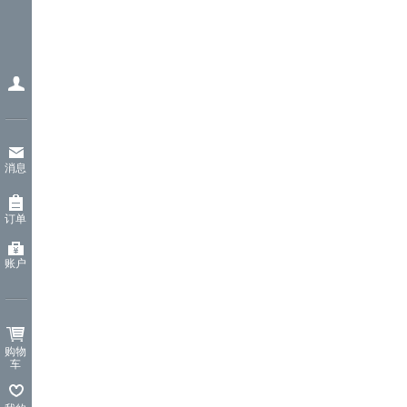
消息
订单
账户
购物
车