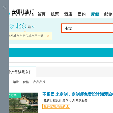
请
提
提
按
示:
示:
shift+enter
您
您
首页
机票
酒店
团购
度假
邮轮
进
已
已
入
进
离
北京
去
入
开
站
哪
网
网
网
站
站
当前出发城市与定位城市不一致
关闭
智
导
导
能
航
航
导
区,
区
盲
本
语
区
音
域
引
含
导
有
...
个产品满足条件
模
6
式
个
综合
销量
价格
产品品质
模
块,
按
不跟团.来定制，定制师免费设计湘潭旅
免费方案
下
免费行程设计,奢简可调,专属服务
Tab
量身定制,高性价比
键
浏