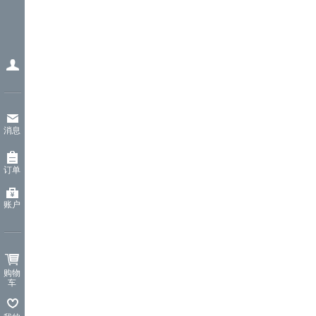
消息
订单
账户
购物
车