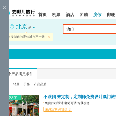
请
提
提
按
示:
示:
shift+enter
您
您
首页
机票
酒店
团购
度假
邮轮
进
已
已
入
进
离
北京
去
入
开
站
哪
网
网
网
站
站
当前出发城市与定位城市不一致
关闭
智
导
导
能
航
航
导
区,
区
盲
本
语
区
音
域
引
含
导
有
...
个产品满足条件
模
6
式
个
综合
销量
价格
产品品质
模
块,
按
不跟团.来定制，定制师免费设计澳门旅
免费方案
下
免费行程设计,奢简可调,专属服务
Tab
量身定制,高性价比
键
浏