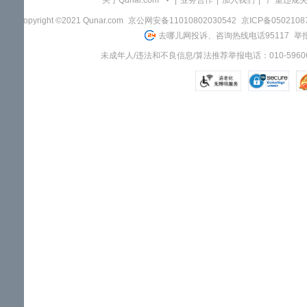
关于Qunar.com
|
业务合作
|
加入我们
|
"严重违规
Copyright ©2021 Qunar.com
京公网安备11010802030542
京ICP备050210
去哪儿网投诉、咨询热线电话95117
举报
未成年人/违法和不良信息/算法推荐举报电话：010-59606