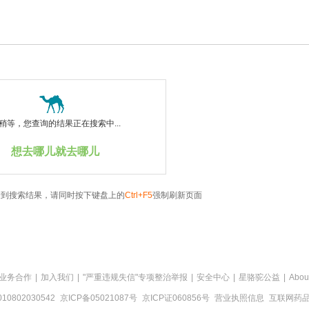
稍等，您查询的结果正在搜索中...
想去哪儿就去哪儿
看到搜索结果，请同时按下键盘上的
Ctrl+F5
强制刷新页面
业务合作
|
加入我们
|
"严重违规失信"专项整治举报
|
安全中心
|
星骆驼公益
|
Abou
0802030542
京ICP备05021087号
京ICP证060856号
营业执照信息
互联网药品信