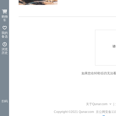
览
信
息
购物
车
我的
备选
请
浏览
历史
如果您在60秒后仍无法
扫码
关于Qunar.com
|
Copyright ©2021 Qunar.com
京公网安备1101