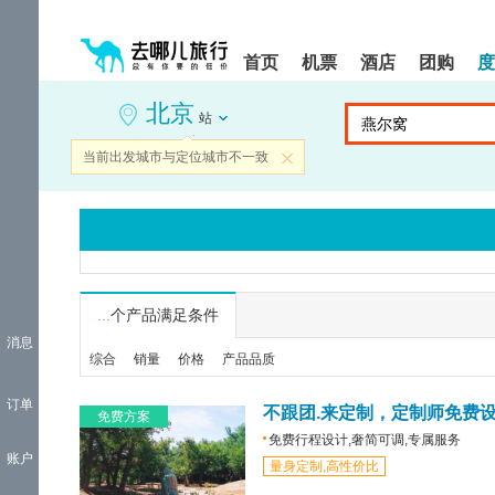
请
提
提
按
示:
示:
shift+enter
您
您
首页
机票
酒店
团购
度
进
已
已
入
进
离
北京
去
入
开
站
哪
网
网
网
站
站
当前出发城市与定位城市不一致
关闭
智
导
导
能
航
航
导
区,
区
盲
本
语
区
音
域
引
含
导
有
...
个产品满足条件
模
6
消息
式
个
综合
销量
价格
产品品质
模
块,
订单
按
不跟团.来定制，定制师免费
免费方案
下
免费行程设计,奢简可调,专属服务
Tab
账户
量身定制,高性价比
键
浏