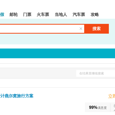
假
邮轮
门票
火车票
当地人
汽车票
攻略
搜索
清空输入框
在结果里继续搜索
设计燕尔窝旅行方案
立
99%
满意度