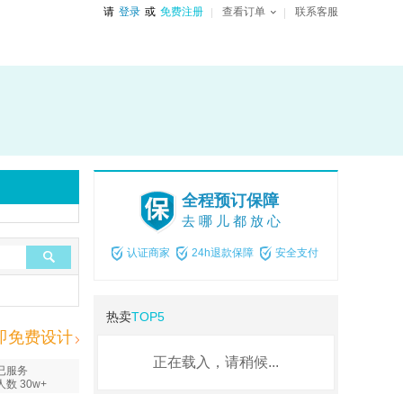
请
登录
或
免费注册
查看订单
联系客服
全程预订保障
去哪儿都放心
认证商家
24h退款保障
安全支付
热卖
TOP5
即免费设计
正在载入，请稍候...
已服务
人数 30w+