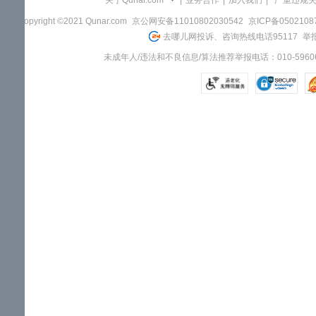
关于Qunar.com
|
业务合作
|
加入我们
|
"严重违规
Copyright ©2021 Qunar.com
京公网安备11010802030542
京ICP备050210
去哪儿网投诉、咨询热线电话95117
举报
未成年人/违法和不良信息/算法推荐举报电话：010-59606