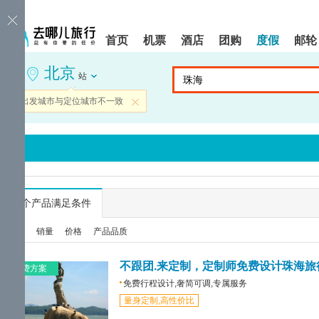
请
提
提
按
示:
示:
shift+enter
您
您
首页
机票
酒店
团购
度假
邮轮
进
已
已
入
进
离
北京
去
入
开
站
哪
网
网
网
站
站
当前出发城市与定位城市不一致
关闭
智
导
导
能
航
航
导
区,
区
盲
本
语
区
音
域
引
含
导
有
...
个产品满足条件
模
6
式
个
综合
销量
价格
产品品质
模
块,
按
不跟团.来定制，定制师免费设计珠海旅
免费方案
下
免费行程设计,奢简可调,专属服务
Tab
量身定制,高性价比
键
浏