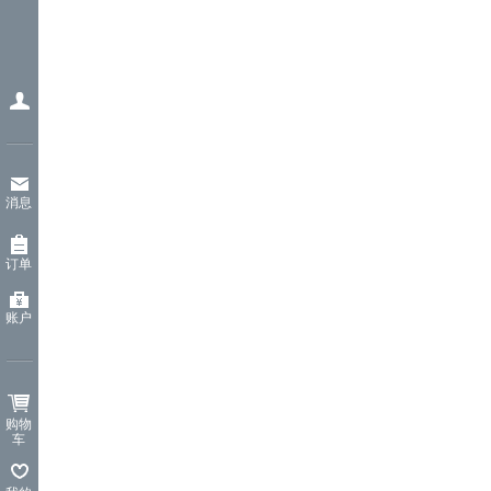
消息
订单
账户
购物
车