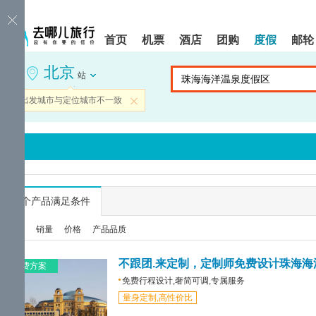
请
提
提
按
示:
示:
shift+enter
您
您
首页
机票
酒店
团购
度假
邮轮
进
已
已
入
进
离
北京
去
入
开
站
哪
网
网
网
站
站
当前出发城市与定位城市不一致
关闭
智
导
导
能
航
航
导
区,
区
盲
本
语
区
音
域
引
含
导
有
...
个产品满足条件
模
6
式
个
综合
销量
价格
产品品质
模
块,
按
免费方案
下
免费行程设计,奢简可调,专属服务
Tab
量身定制,高性价比
键
浏