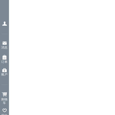
消息
订单
账户
购物
车