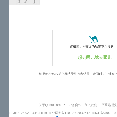
览
信
息
请稍等，您查询的结果正在搜索中..
想去哪儿就去哪儿
如果您在60秒后仍无法看到搜索结果，请同时按下键盘
关于Qunar.com
|
业务合作
|
加入我们
|
"严重违规
Copyright ©2021 Qunar.com
京公网安备11010802030542
京ICP备050210