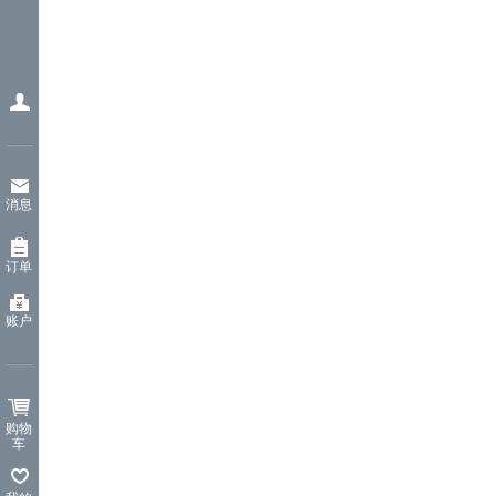
消息
订单
账户
购物
车