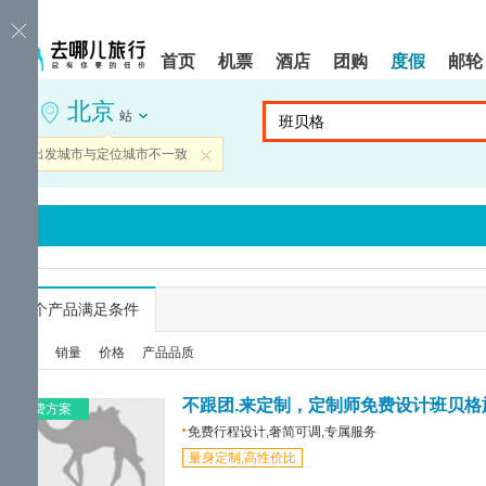
请
提
提
按
示:
示:
shift+enter
您
您
首页
机票
酒店
团购
度假
邮轮
进
已
已
入
进
离
北京
去
入
开
站
哪
网
网
网
站
站
当前出发城市与定位城市不一致
关闭
智
导
导
能
航
航
导
区,
区
盲
本
语
区
音
域
引
含
导
有
...
个产品满足条件
模
6
式
个
综合
销量
价格
产品品质
模
块,
按
不跟团.来定制，定制师免费设计班贝格
免费方案
下
免费行程设计,奢简可调,专属服务
Tab
量身定制,高性价比
键
浏