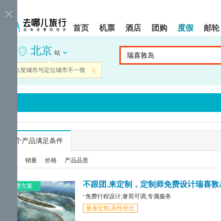
请
提
提
按
示:
示:
shift+enter
您
您
首页
机票
酒店
团购
度假
邮轮
进
已
已
入
进
离
北京
去
入
开
站
哪
网
网
网
站
站
当前出发城市与定位城市不一致
关闭
智
导
导
能
航
航
导
区,
区
盲
本
语
区
音
域
引
含
导
有
...
个产品满足条件
模
6
式
个
综合
销量
价格
产品品质
模
块,
按
不跟团.来定制，定制师免费设计瑞喜敦
免费方案
下
免费行程设计,奢简可调,专属服务
Tab
量身定制,高性价比
键
浏