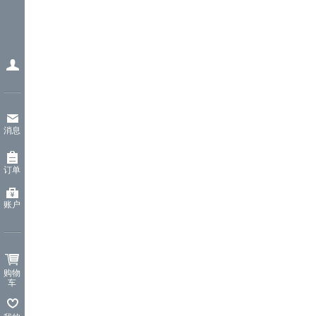
消息
订单
账户
购物
车