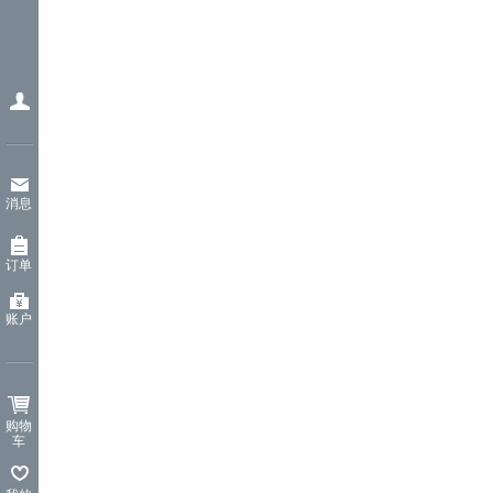
消息
订单
账户
购物
车