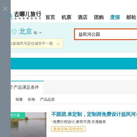
请
提
提
按
示:
示:
shift+enter
您
您
首页
机票
酒店
团购
度假
邮轮
进
已
已
入
进
离
北京
去
入
开
站
哪
网
网
网
站
站
当前出发城市与定位城市不一致
关闭
智
导
导
能
航
航
导
区,
区
盲
本
语
区
音
域
引
含
导
有
...
个产品满足条件
模
6
式
个
综合
销量
价格
产品品质
模
块,
按
不跟团.来定制，定制师免费设计益民河
免费方案
下
免费行程设计,奢简可调,专属服务
Tab
量身定制,高性价比
键
浏