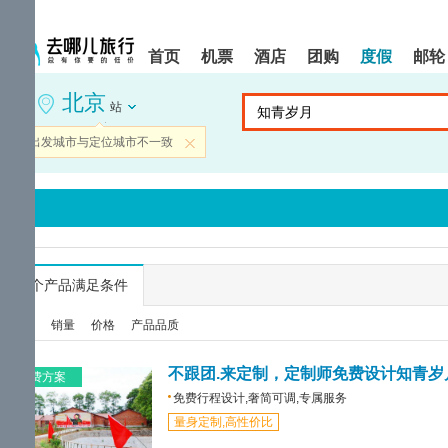
请
提
提
按
示:
示:
shift+enter
您
您
首页
机票
酒店
团购
度假
邮轮
进
已
已
入
进
离
北京
去
入
开
站
哪
网
网
网
站
站
当前出发城市与定位城市不一致
关闭
智
导
导
能
航
航
导
区,
区
盲
本
语
区
音
域
引
含
导
有
...
个产品满足条件
模
6
式
个
综合
销量
价格
产品品质
模
块,
按
不跟团.来定制，定制师免费设计知青岁
免费方案
下
免费行程设计,奢简可调,专属服务
Tab
量身定制,高性价比
键
浏