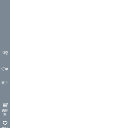
消息
订单
账户
购物
车