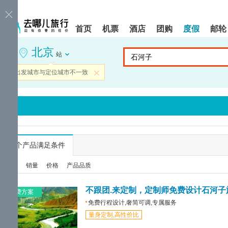
请
提
提
按
示:
示:
shift+enter
您
您
首页
机票
酒店
团购
度假
邮轮
进
已
已
入
进
离
北京
去
入
开
站
哪
网
网
网
站
站
当前出发城市与定位城市不一致
关闭
智
导
导
能
航
航
导
区,
区
盲
本
语
区
音
域
引
含
导
有
...
个产品满足条件
模
6
式
个
综合
销量
价格
产品品质
模
块,
按
不跟团.来定制，定制师免费设计石河子
免费方案
下
免费行程设计,奢简可调,专属服务
Tab
量身定制,高性价比
键
浏