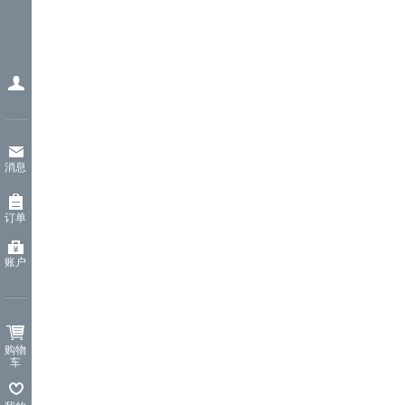
消息
订单
账户
购物
车