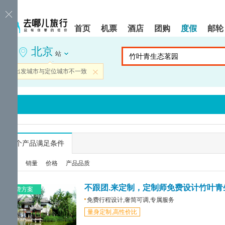
请
提
提
按
示:
示:
shift+enter
您
您
首页
机票
酒店
团购
度假
邮轮
进
已
已
入
进
离
北京
去
入
开
站
哪
网
网
网
站
站
当前出发城市与定位城市不一致
关闭
智
导
导
能
航
航
导
区,
区
盲
本
语
区
音
域
引
含
导
有
...
个产品满足条件
模
6
式
个
综合
销量
价格
产品品质
模
块,
按
不跟团.来定制，定制师免费设计竹叶青
免费方案
下
免费行程设计,奢简可调,专属服务
Tab
量身定制,高性价比
键
浏