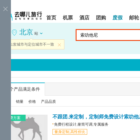
请
提
提
按
示:
示:
shift+enter
您
您
首页
机票
酒店
团购
度假
邮轮
进
已
已
入
进
离
北京
去
入
开
站
哪
网
网
网
站
站
当前出发城市与定位城市不一致
关闭
智
导
导
能
航
航
导
区,
区
盲
本
语
区
音
域
引
含
导
有
...
个产品满足条件
模
6
式
个
综合
销量
价格
产品品质
模
块,
按
不跟团.来定制，定制师免费设计索叻他
免费方案
下
免费行程设计,奢简可调,专属服务
Tab
量身定制,高性价比
键
浏