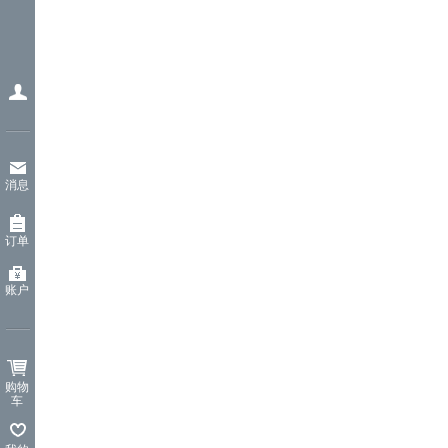
消息
订单
账户
购物
车