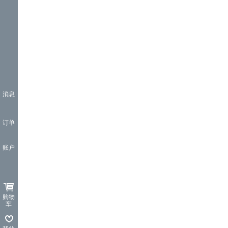
消息
订单
账户
购物
车