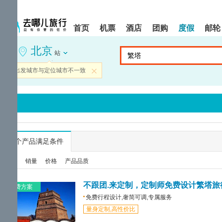
请
提
提
按
示:
示:
shift+enter
您
您
首页
机票
酒店
团购
度假
邮轮
进
已
已
入
进
离
北京
去
入
开
站
哪
网
网
网
站
站
当前出发城市与定位城市不一致
关闭
智
导
导
能
航
航
导
区,
区
盲
本
语
区
音
域
引
含
导
有
...
个产品满足条件
模
6
式
个
综合
销量
价格
产品品质
模
块,
按
不跟团.来定制，定制师免费设计繁塔旅
免费方案
下
免费行程设计,奢简可调,专属服务
Tab
量身定制,高性价比
键
浏