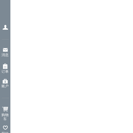
消息
订单
账户
购物
车