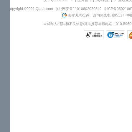
关于Qunar.com
|
业务合作
|
加入我们
|
"严重违规
Copyright ©2021 Qunar.com
京公网安备11010802030542
京ICP备050210
去哪儿网投诉、咨询热线电话95117
举报
未成年人/违法和不良信息/算法推荐举报电话：010-59606