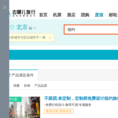
请
提
提
按
示:
示:
shift+enter
您
您
首页
机票
酒店
团购
度假
邮轮
进
已
已
入
进
离
北京
去
入
开
站
哪
网
网
网
站
站
当前出发城市与定位城市不一致
关闭
智
导
导
能
航
航
导
区,
区
盲
本
语
区
音
域
引
含
导
有
...
个产品满足条件
模
6
式
个
综合
销量
价格
产品品质
模
块,
按
不跟团.来定制，定制师免费设计纽约旅
免费方案
下
免费行程设计,奢简可调,专属服务
Tab
量身定制,高性价比
键
浏