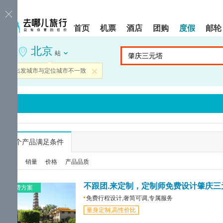
请
提
提
按
示:
示:
shift+enter
您
您
首页
机票
酒店
团购
度假
邮轮
进
已
已
入
进
离
北京
去
入
开
站
哪
网
网
网
站
站
当前出发城市与定位城市不一致
关闭
智
导
导
能
航
航
导
区,
区
盲
本
语
区
音
域
引
含
导
有
...
个产品满足条件
模
6
式
个
综合
销量
价格
产品品质
模
块,
按
不跟团.来定制，定制师免费设计肇庆三
免费方案
下
免费行程设计,奢简可调,专属服务
Tab
量身定制,高性价比
键
浏