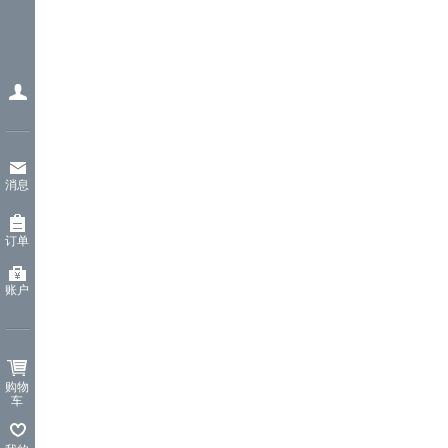
消息
订单
账户
购物
车