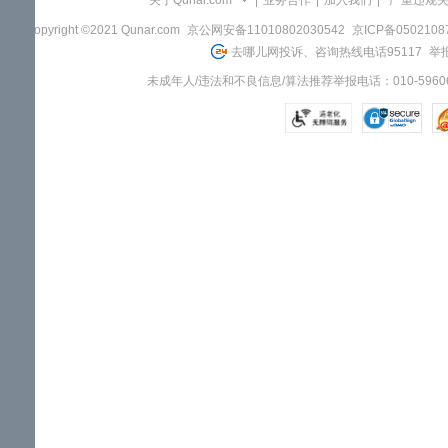
关于Qunar.com
|
业务合作
|
加入我们
|
"严重违规
Copyright ©2021 Qunar.com
京公网安备11010802030542
京ICP备050210
去哪儿网投诉、咨询热线电话95117
举报
未成年人/违法和不良信息/算法推荐举报电话：010-59606