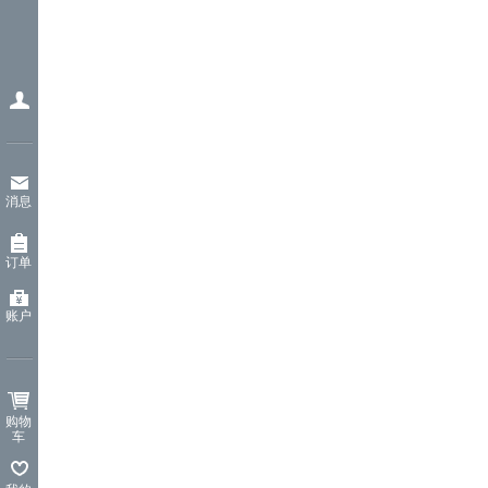
消息
订单
账户
购物
车