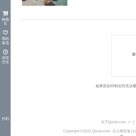
览
信
息
购物
车
我的
备选
请
浏览
历史
如果您在60秒后仍无法
扫码
关于Qunar.com
|
Copyright ©2021 Qunar.com
京公网安备1101