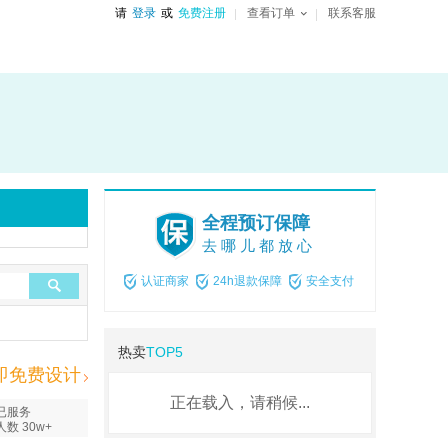
请
登录
或
免费注册
查看订单
联系客服
全程预订保障
去哪儿都放心
认证商家
24h退款保障
安全支付
热卖
TOP5
即免费设计
正在载入，请稍候...
已服务
人数 30w+