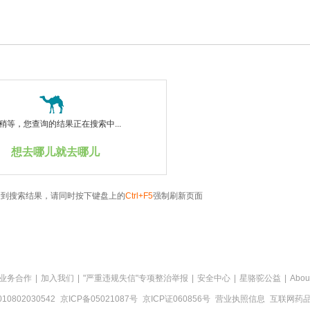
稍等，您查询的结果正在搜索中...
想去哪儿就去哪儿
看到搜索结果，请同时按下键盘上的
Ctrl+F5
强制刷新页面
业务合作
|
加入我们
|
"严重违规失信"专项整治举报
|
安全中心
|
星骆驼公益
|
Abou
0802030542
京ICP备05021087号
京ICP证060856号
营业执照信息
互联网药品信