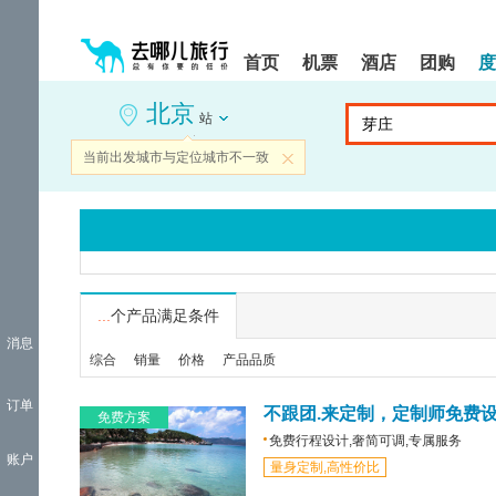
请
提
提
按
示:
示:
shift+enter
您
您
首页
机票
酒店
团购
度
进
已
已
入
进
离
北京
去
入
开
站
哪
网
网
网
站
站
当前出发城市与定位城市不一致
关闭
智
导
导
能
航
航
导
区,
区
盲
本
语
区
音
域
引
含
导
有
...
个产品满足条件
模
6
消息
式
个
综合
销量
价格
产品品质
模
块,
订单
按
不跟团.来定制，定制师免费
免费方案
下
免费行程设计,奢简可调,专属服务
Tab
账户
量身定制,高性价比
键
浏