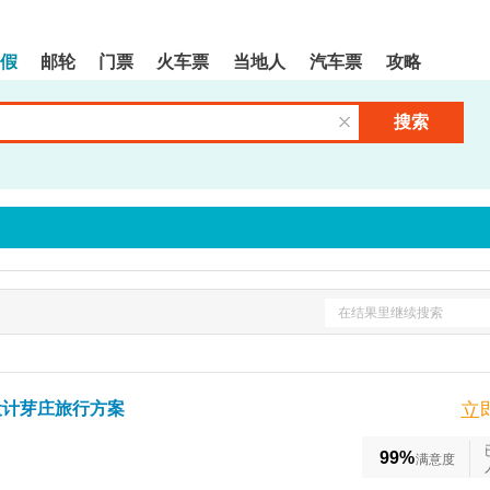
假
邮轮
门票
火车票
当地人
汽车票
攻略
搜索
清空输入框
在结果里继续搜索
设计芽庄旅行方案
立
99%
满意度