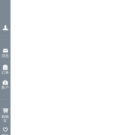
消息
订单
账户
购物
车