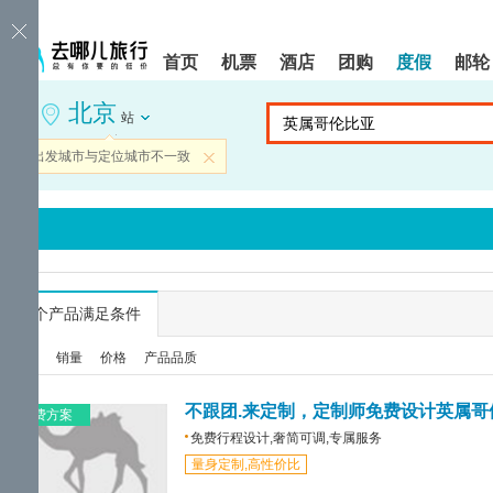
请
提
提
按
示:
示:
shift+enter
您
您
首页
机票
酒店
团购
度假
邮轮
进
已
已
入
进
离
北京
去
入
开
站
哪
网
网
网
站
站
当前出发城市与定位城市不一致
关闭
智
导
导
能
航
航
导
区,
区
盲
本
语
区
音
域
引
含
导
有
...
个产品满足条件
模
6
式
个
综合
销量
价格
产品品质
模
块,
按
不跟团.来定制，定制师免费设计英属哥
免费方案
下
免费行程设计,奢简可调,专属服务
Tab
量身定制,高性价比
键
浏