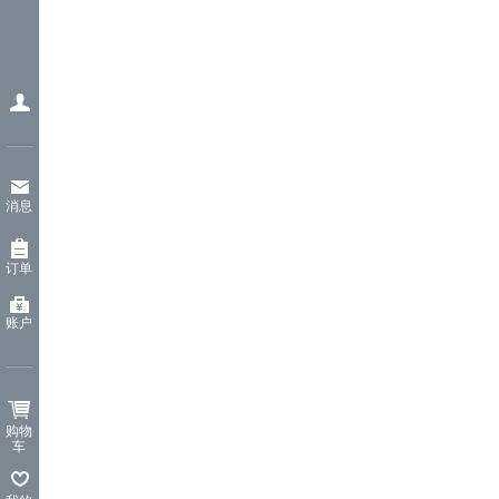
消息
订单
账户
购物
车