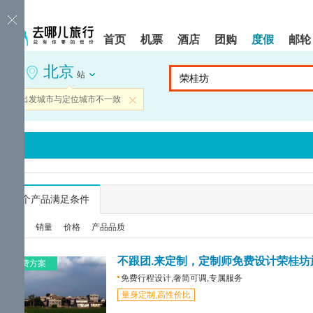
请
提
提
按
示:
示:
shift+enter
您
您
首页
机票
酒店
团购
度假
邮轮
进
已
已
入
进
离
北京
去
入
开
站
哪
网
网
网
站
站
当前出发城市与定位城市不一致
关闭
智
导
导
能
航
航
导
区,
区
盲
本
语
区
音
域
引
含
导
有
...
个产品满足条件
模
6
式
个
综合
销量
价格
产品品质
模
块,
按
不跟团.来定制，定制师免费设计荣桂坊
免费方案
下
免费行程设计,奢简可调,专属服务
Tab
量身定制,高性价比
键
浏