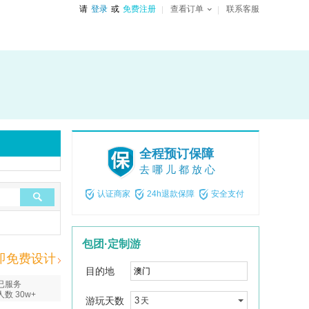
请
登录
或
免费注册
查看订单
联系客服
全程预订保障
去哪儿都放心
认证商家
24h退款保障
安全支付
包团·定制游
即免费设计
目的地
已服务
人数 30w+
游玩天数
3
天