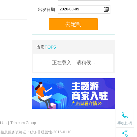
出发日期
去定制
热卖
TOP5
正在载入，请稍候...
t Us
|
Trip.com Group
手机扫码
息服务资格证：(京)-非经营性-2016-0110