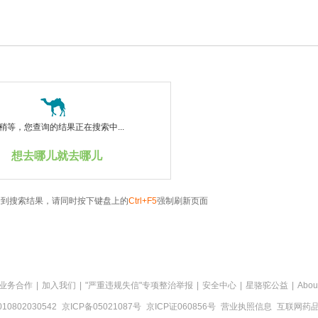
稍等，您查询的结果正在搜索中...
想去哪儿就去哪儿
看到搜索结果，请同时按下键盘上的
Ctrl+F5
强制刷新页面
业务合作
|
加入我们
|
"严重违规失信"专项整治举报
|
安全中心
|
星骆驼公益
|
Abou
0802030542
京ICP备05021087号
京ICP证060856号
营业执照信息
互联网药品信