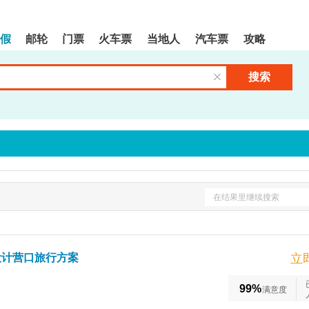
假
邮轮
门票
火车票
当地人
汽车票
攻略
搜索
清空输入框
在结果里继续搜索
设计营口旅行方案
立
99%
满意度