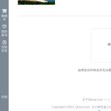
览
信
息
购物
车
我的
备选
请
浏览
历史
如果您在60秒后仍无法
扫码
关于Qunar.com
|
Copyright ©2021 Qunar.com
京公网安备1101