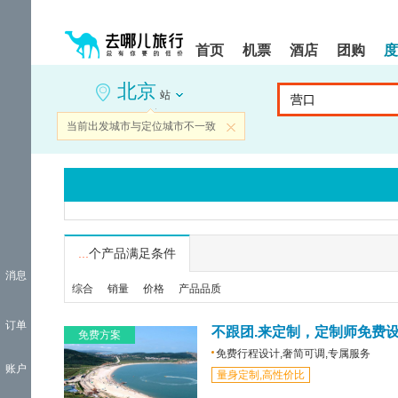
请
提
提
按
示:
示:
shift+enter
您
您
首页
机票
酒店
团购
度
进
已
已
入
进
离
北京
去
入
开
站
哪
网
网
网
站
站
当前出发城市与定位城市不一致
关闭
智
导
导
能
航
航
导
区,
区
盲
本
语
区
音
域
引
含
导
有
...
个产品满足条件
模
6
消息
式
个
综合
销量
价格
产品品质
模
块,
订单
按
不跟团.来定制，定制师免费
免费方案
下
免费行程设计,奢简可调,专属服务
Tab
账户
量身定制,高性价比
键
浏