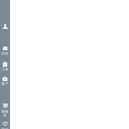
消息
订单
账户
购物
车