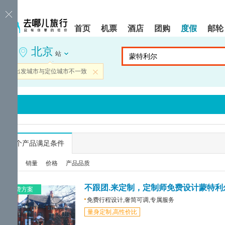
请
提
提
按
示:
示:
shift+enter
您
您
首页
机票
酒店
团购
度假
邮轮
进
已
已
入
进
离
北京
去
入
开
站
哪
网
网
网
站
站
当前出发城市与定位城市不一致
关闭
智
导
导
能
航
航
导
区,
区
盲
本
语
区
音
域
引
含
导
有
...
个产品满足条件
模
6
式
个
综合
销量
价格
产品品质
模
块,
按
不跟团.来定制，定制师免费设计蒙特利
免费方案
下
免费行程设计,奢简可调,专属服务
Tab
量身定制,高性价比
键
浏