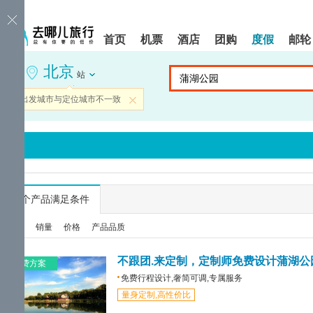
请
提
提
按
示:
示:
shift+enter
您
您
首页
机票
酒店
团购
度假
邮轮
进
已
已
入
进
离
北京
去
入
开
站
哪
网
网
网
站
站
当前出发城市与定位城市不一致
关闭
智
导
导
能
航
航
导
区,
区
盲
本
语
区
音
域
引
含
导
有
...
个产品满足条件
模
6
式
个
综合
销量
价格
产品品质
模
块,
按
不跟团.来定制，定制师免费设计蒲湖公
免费方案
下
免费行程设计,奢简可调,专属服务
Tab
量身定制,高性价比
键
浏