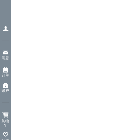
消息
订单
账户
购物
车