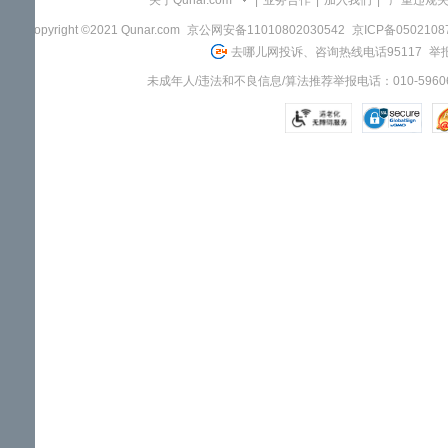
关于Qunar.com
|
业务合作
|
加入我们
|
"严重违规
Copyright ©2021 Qunar.com
京公网安备11010802030542
京ICP备050210
去哪儿网投诉、咨询热线电话95117
举报
未成年人/违法和不良信息/算法推荐举报电话：010-59606