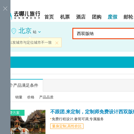
请
提
提
按
示:
示:
shift+enter
您
您
首页
机票
酒店
团购
度假
邮轮
进
已
已
入
进
离
北京
去
入
开
站
哪
网
网
网
站
站
当前出发城市与定位城市不一致
关闭
智
导
导
能
航
航
导
区,
区
盲
本
语
区
音
域
引
含
导
有
...
个产品满足条件
模
6
式
个
综合
销量
价格
产品品质
模
块,
按
不跟团.来定制，定制师免费设计西双版
免费方案
下
免费行程设计,奢简可调,专属服务
Tab
量身定制,高性价比
键
浏