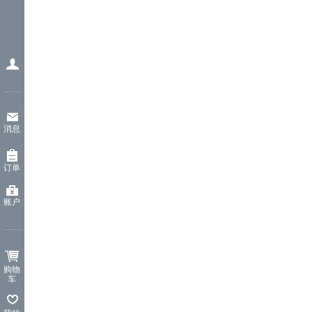
消息
订单
账户
购物
车