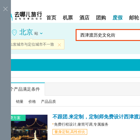
请
提
提
按
示:
示:
shift+enter
您
您
首页
机票
酒店
团购
度假
邮轮
进
已
已
入
进
离
北京
去
入
开
站
哪
网
网
网
站
站
当前出发城市与定位城市不一致
关闭
智
导
导
能
航
航
导
区,
区
盲
本
语
区
音
域
引
含
导
有
...
个产品满足条件
模
6
式
个
综合
销量
价格
产品品质
模
块,
按
不跟团.来定制，定制师免费设计西津渡
免费方案
下
免费行程设计,奢简可调,专属服务
Tab
量身定制,高性价比
键
浏