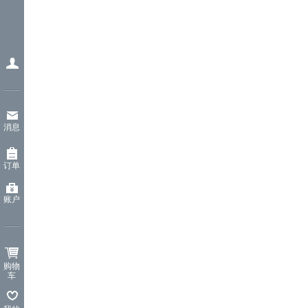
消息
订单
账户
购物
车