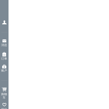
消息
订单
账户
购物
车