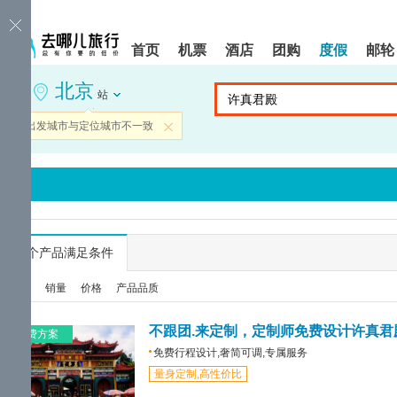
请
提
提
按
示:
示:
shift+enter
您
您
首页
机票
酒店
团购
度假
邮轮
进
已
已
入
进
离
北京
去
入
开
站
哪
网
网
网
站
站
当前出发城市与定位城市不一致
关闭
智
导
导
能
航
航
导
区,
区
盲
本
语
区
音
域
引
含
导
有
...
个产品满足条件
模
6
式
个
综合
销量
价格
产品品质
模
块,
按
不跟团.来定制，定制师免费设计许真君
免费方案
下
免费行程设计,奢简可调,专属服务
Tab
量身定制,高性价比
键
浏