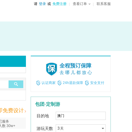
请
登录
或
免费注册
查看订单
联系客服
全程预订保障
去哪儿都放心
认证商家
24h退款保障
安全支付
包团·定制游
即免费设计
目的地
已服务
人数 30w+
游玩天数
3
天