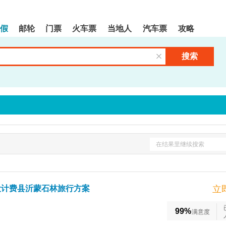
假
邮轮
门票
火车票
当地人
汽车票
攻略
搜索
清空输入框
在结果里继续搜索
设计费县沂蒙石林旅行方案
立
99%
满意度