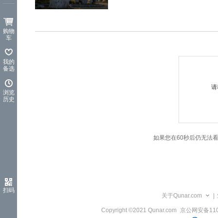
览
信
息
购物
车
我的
备选
请
浏览
历史
如果您在60秒后仍无法
扫码
关于Qunar.com
|
Copyright ©2021 Qunar.com
京公网安备1101