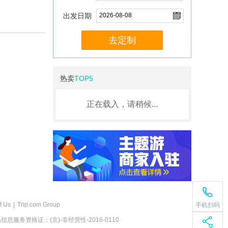
出发日期
去定制
热卖
TOP5
正在载入，请稍候...
t Us
|
Trip.com Group
手机扫码
息服务资格证：(京)-非经营性-2016-0110