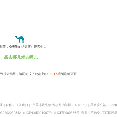
稍等，您查询的结果正在搜索中...
想去哪儿就去哪儿
看到搜索结果，请同时按下键盘上的
Ctrl+F5
强制刷新页面
业务合作
|
加入我们
|
"严重违规失信"专项整治举报
|
安全中心
|
星骆驼公益
|
Abou
0802030542
京ICP备05021087号
京ICP证060856号
营业执照信息
互联网药品信