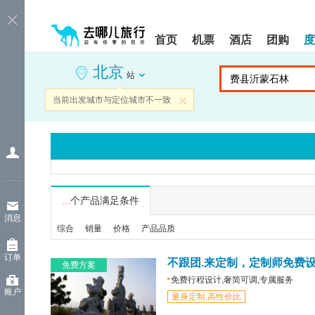
请
提
提
按
示:
示:
shift+enter
您
您
首页
机票
酒店
团购
度
进
已
已
入
进
离
北京
去
入
开
站
哪
网
网
网
站
站
当前出发城市与定位城市不一致
关闭
智
导
导
能
航
航
导
区,
区
盲
本
语
区
音
域
引
含
导
有
...
个产品满足条件
模
6
消息
式
个
综合
销量
价格
产品品质
模
块,
订单
按
不跟团.来定制，定制师免费
免费方案
下
免费行程设计,奢简可调,专属服务
Tab
账户
量身定制,高性价比
键
浏