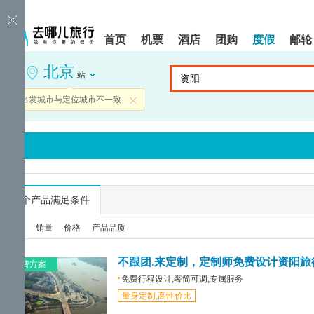
请
提
提
按
示:
示:
shift+enter
您
您
首页
机票
酒店
团购
度假
邮轮
进
已
已
入
进
离
北京
去
入
开
站
哪
网
网
网
站
站
当前出发城市与定位城市不一致
关闭
智
导
导
能
航
航
导
区,
区
盲
本
语
区
音
域
引
含
导
有
...
个产品满足条件
模
6
式
个
综合
销量
价格
产品品质
模
块,
按
不跟团.来定制，定制师免费设计资阳旅
免费方案
下
免费行程设计,奢简可调,专属服务
Tab
量身定制,高性价比
键
浏