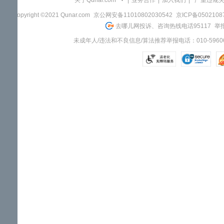
关于Qunar.com
|
业务合作
|
加入我们
|
"严重违规
Copyright ©2021 Qunar.com
京公网安备11010802030542
京ICP备050210
去哪儿网投诉、咨询热线电话95117
举报
未成年人/违法和不良信息/算法推荐举报电话：010-59606