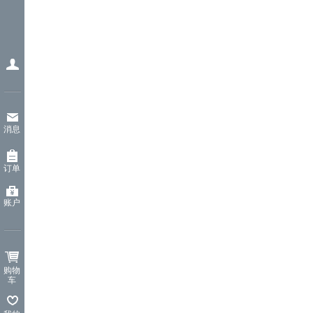
消息
订单
账户
购物
车