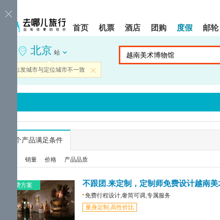
请
提
提
按
示:
示:
shift+enter
您
您
首页
机票
酒店
团购
度假
邮轮
进
已
已
入
进
离
北京
去
入
开
站
哪
网
网
网
站
站
当前出发城市与定位城市不一致
关闭
智
导
导
能
航
航
导
区,
区
盲
本
语
区
音
域
引
含
导
有
...
个产品满足条件
模
6
式
个
综合
销量
价格
产品品质
模
块,
按
不跟团.来定制，定制师免费设计越南美
免费方案
下
免费行程设计,奢简可调,专属服务
Tab
量身定制,高性价比
键
浏