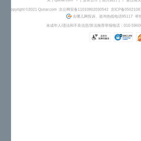
关于Qunar.com
|
业务合作
|
加入我们
|
"严重违规
Copyright ©2021 Qunar.com
京公网安备11010802030542
京ICP备050210
去哪儿网投诉、咨询热线电话95117
举报
未成年人/违法和不良信息/算法推荐举报电话：010-59606