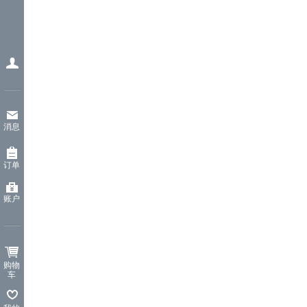
消息
订单
账户
购物
车