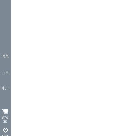
消息
订单
账户
购物
车