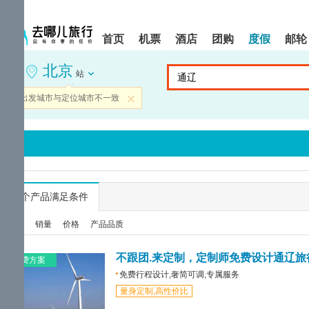
请
提
提
按
示:
示:
shift+enter
您
您
首页
机票
酒店
团购
度假
邮轮
进
已
已
入
进
离
北京
去
入
开
站
哪
网
网
网
站
站
当前出发城市与定位城市不一致
关闭
智
导
导
能
航
航
导
区,
区
盲
本
语
区
音
域
引
含
导
有
...
个产品满足条件
模
6
式
个
综合
销量
价格
产品品质
模
块,
按
不跟团.来定制，定制师免费设计通辽旅
免费方案
下
免费行程设计,奢简可调,专属服务
Tab
量身定制,高性价比
键
浏