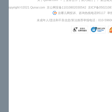
关于Qunar.com
|
业务合作
|
加入我们
|
"严重违规
Copyright ©2021 Qunar.com
京公网安备11010802030542
京ICP备050210
去哪儿网投诉、咨询热线电话95117
举报
未成年人/违法和不良信息/算法推荐举报电话：010-59606