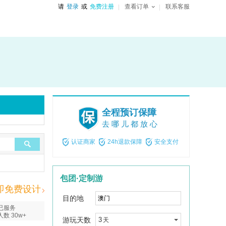
请
登录
或
免费注册
查看订单
联系客服
全程预订保障
去哪儿都放心
认证商家
24h退款保障
安全支付
包团·定制游
即免费设计
目的地
已服务
人数 30w+
游玩天数
3
天