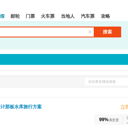
假
邮轮
门票
火车票
当地人
汽车票
攻略
搜索
清空输入框
在结果里继续搜索
设计那板水库旅行方案
立
99%
满意度