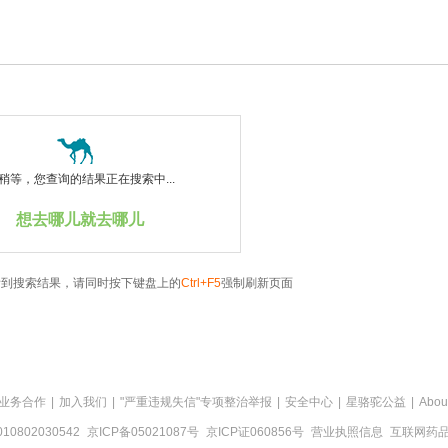
稍等，您查询的结果正在搜索中...
想去哪儿就去哪儿
看到搜索结果，请同时按下键盘上的
Ctrl+F5
强制刷新页面
业务合作
|
加入我们
|
"严重违规失信"专项整治举报
|
安全中心
|
星骆驼公益
|
Abou
0802030542
京ICP备05021087号
京ICP证060856号
营业执照信息
互联网药品信