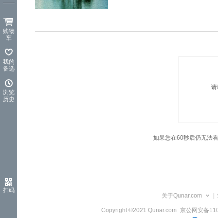
览
信
息
购物
车
我的
备选
请
浏览
历史
如果您在60秒后仍无法
扫码
关于Qunar.com
|
Copyright ©2021 Qunar.com
京公网安备1101