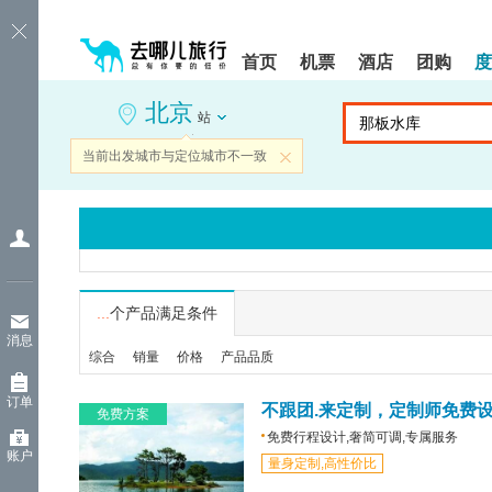
请
提
提
按
示:
示:
shift+enter
您
您
首页
机票
酒店
团购
度
进
已
已
入
进
离
北京
去
入
开
站
哪
网
网
网
站
站
当前出发城市与定位城市不一致
关闭
智
导
导
能
航
航
导
区,
区
盲
本
语
区
音
域
引
含
导
有
...
个产品满足条件
模
6
消息
式
个
综合
销量
价格
产品品质
模
块,
订单
按
不跟团.来定制，定制师免费
免费方案
下
免费行程设计,奢简可调,专属服务
Tab
账户
量身定制,高性价比
键
浏