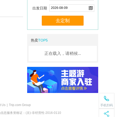
出发日期
去定制
热卖
TOP5
正在载入，请稍候...
t Us
|
Trip.com Group
手机扫码
息服务资格证：(京)-非经营性-2016-0110