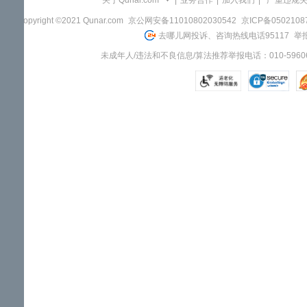
关于Qunar.com
|
业务合作
|
加入我们
|
"严重违规
Copyright ©2021 Qunar.com
京公网安备11010802030542
京ICP备050210
去哪儿网投诉、咨询热线电话95117
举报
未成年人/违法和不良信息/算法推荐举报电话：010-59606