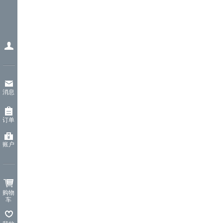
消息
订单
账户
购物
车