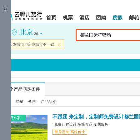
请
提
提
按
示:
示:
shift+enter
您
您
首页
机票
酒店
团购
度假
邮轮
进
已
已
入
进
离
北京
去
入
开
站
哪
网
网
网
站
站
当前出发城市与定位城市不一致
关闭
智
导
导
能
航
航
导
区,
区
盲
本
语
区
音
域
引
含
导
有
...
个产品满足条件
模
6
式
个
综合
销量
价格
产品品质
模
块,
按
不跟团.来定制，定制师免费设计都兰国
免费方案
下
免费行程设计,奢简可调,专属服务
Tab
量身定制,高性价比
键
浏