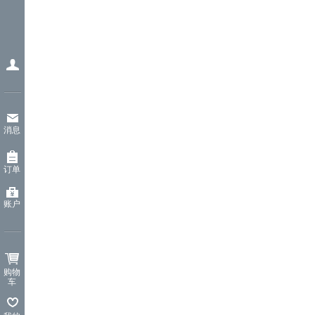
消息
订单
账户
购物
车