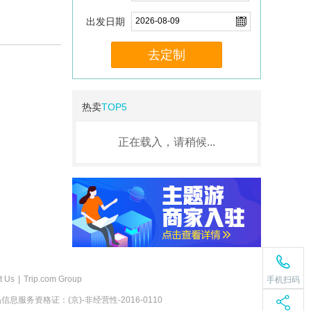
出发日期
去定制
热卖
TOP5
正在载入，请稍候...
t Us
|
Trip.com Group
手机扫码
息服务资格证：(京)-非经营性-2016-0110