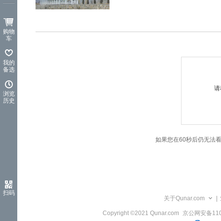
览
信
息
购物
车
我的
备选
请
浏览
历史
如果您在60秒后仍无法
扫码
关于Qunar.com
|
Copyright ©2021 Qunar.com
京公网安备1101