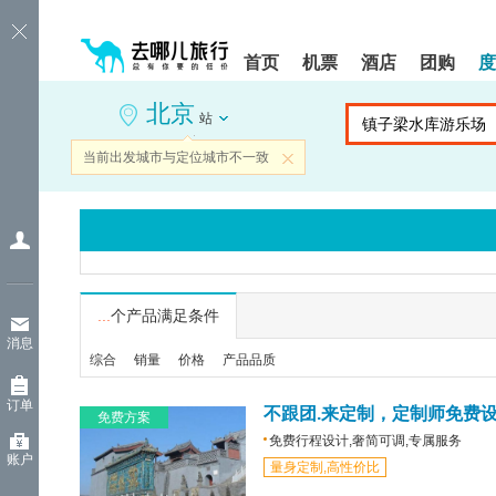
请
提
提
按
示:
示:
shift+enter
您
您
首页
机票
酒店
团购
度
进
已
已
入
进
离
北京
去
入
开
站
哪
网
网
网
站
站
当前出发城市与定位城市不一致
关闭
智
导
导
能
航
航
导
区,
区
盲
本
语
区
音
域
引
含
导
有
...
个产品满足条件
模
6
消息
式
个
综合
销量
价格
产品品质
模
块,
订单
按
不跟团.来定制，定制师免费
免费方案
下
免费行程设计,奢简可调,专属服务
Tab
账户
量身定制,高性价比
键
浏