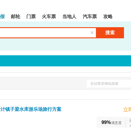
假
邮轮
门票
火车票
当地人
汽车票
攻略
搜索
清空输入框
在结果里继续搜索
设计镇子梁水库游乐场旅行方案
立
99%
满意度