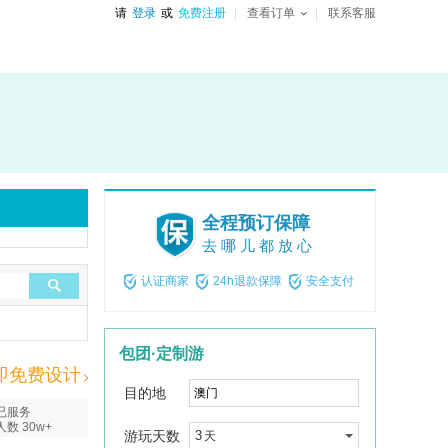
请
登录
或
免费注册
查看订单
联系客服
全程预订保障
去哪儿都放心
认证商家
24h退款保障
安全支付
包团·定制游
即免费设计
目的地
已服务
人数 30w+
游玩天数
3
天