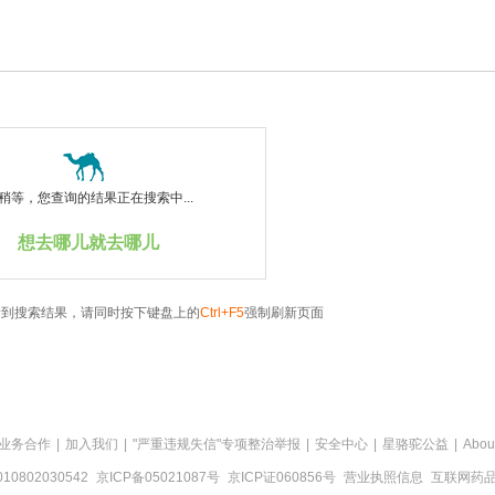
稍等，您查询的结果正在搜索中...
想去哪儿就去哪儿
看到搜索结果，请同时按下键盘上的
Ctrl+F5
强制刷新页面
业务合作
|
加入我们
|
"严重违规失信"专项整治举报
|
安全中心
|
星骆驼公益
|
Abou
0802030542
京ICP备05021087号
京ICP证060856号
营业执照信息
互联网药品信