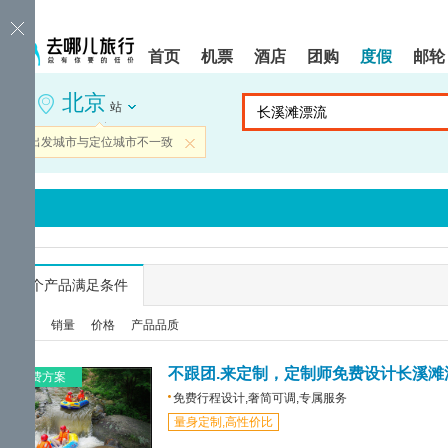
请
提
提
按
示:
示:
shift+enter
您
您
首页
机票
酒店
团购
度假
邮轮
进
已
已
入
进
离
北京
去
入
开
站
哪
网
网
网
站
站
当前出发城市与定位城市不一致
关闭
智
导
导
能
航
航
导
区,
区
盲
本
语
区
音
域
引
含
导
有
...
个产品满足条件
模
6
式
个
综合
销量
价格
产品品质
模
块,
按
不跟团.来定制，定制师免费设计长溪滩
免费方案
下
免费行程设计,奢简可调,专属服务
Tab
量身定制,高性价比
键
浏