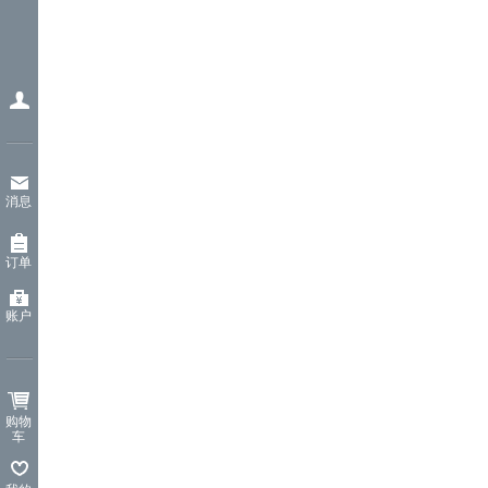
消息
订单
账户
购物
车