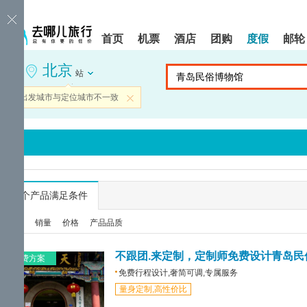
请
提
提
按
示:
示:
shift+enter
您
您
首页
机票
酒店
团购
度假
邮轮
进
已
已
入
进
离
北京
去
入
开
站
哪
网
网
网
站
站
当前出发城市与定位城市不一致
关闭
智
导
导
能
航
航
导
区,
区
盲
本
语
区
音
域
引
含
导
有
...
个产品满足条件
模
6
式
个
综合
销量
价格
产品品质
模
块,
按
不跟团.来定制，定制师免费设计青岛民
免费方案
下
免费行程设计,奢简可调,专属服务
Tab
量身定制,高性价比
键
浏