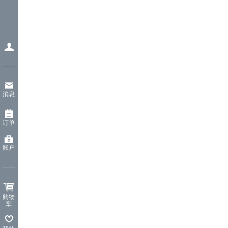
消息
订单
账户
购物
车