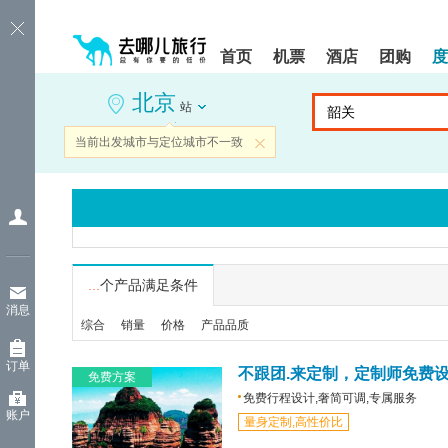
请
提
提
按
示:
示:
shift+enter
您
您
首页
机票
酒店
团购
度
进
已
已
入
进
离
北京
去
入
开
站
哪
网
网
网
站
站
当前出发城市与定位城市不一致
关闭
智
导
导
能
航
航
导
区,
区
盲
本
语
区
音
域
引
含
导
有
...
个产品满足条件
模
6
消息
式
个
综合
销量
价格
产品品质
模
块,
订单
按
不跟团.来定制，定制师免费
免费方案
下
免费行程设计,奢简可调,专属服务
Tab
账户
量身定制,高性价比
键
浏