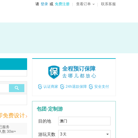
请
登录
或
免费注册
查看订单
联系客服
全程预订保障
去哪儿都放心
认证商家
24h退款保障
安全支付
包团·定制游
即免费设计
目的地
已服务
人数 30w+
游玩天数
3
天