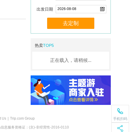
出发日期
去定制
热卖
TOP5
正在载入，请稍候...
t Us
|
Trip.com Group
手机扫码
息服务资格证：(京)-非经营性-2016-0110