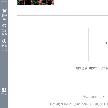
览
信
息
购物
车
我的
备选
请
浏览
历史
如果您在60秒后仍无法
扫码
关于Qunar.com
|
Copyright ©2021 Qunar.com
京公网安备1101