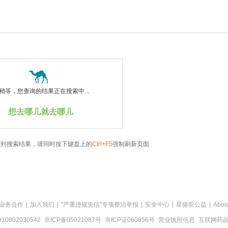
稍等，您查询的结果正在搜索中...
想去哪儿就去哪儿
看到搜索结果，请同时按下键盘上的
Ctrl+F5
强制刷新页面
业务合作
|
加入我们
|
"严重违规失信"专项整治举报
|
安全中心
|
星骆驼公益
|
Abou
0802030542
京ICP备05021087号
京ICP证060856号
营业执照信息
互联网药品信