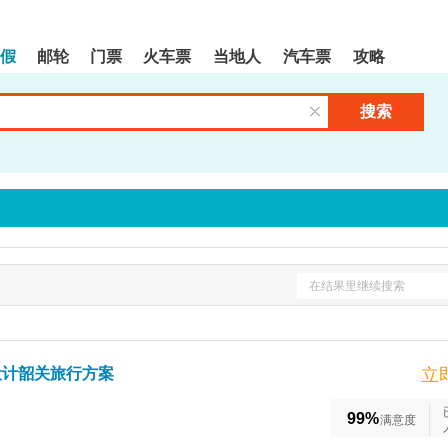
假
邮轮
门票
火车票
当地人
汽车票
攻略
搜索
清空输入框
在结果里继续搜索
设计韶关旅行方案
立
99%
满意度