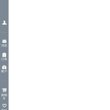
消息
订单
账户
购物
车