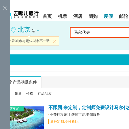
请
提
提
按
示:
示:
shift+enter
您
您
首页
机票
酒店
团购
度假
邮轮
进
已
已
入
进
离
北京
去
入
开
站
哪
网
网
网
站
站
当前出发城市与定位城市不一致
关闭
智
导
导
能
航
航
导
区,
区
盲
本
语
区
音
域
引
含
导
有
...
个产品满足条件
模
6
式
个
综合
销量
价格
产品品质
模
块,
按
不跟团.来定制，定制师免费设计马尔代
免费方案
下
免费行程设计,奢简可调,专属服务
Tab
量身定制,高性价比
键
浏