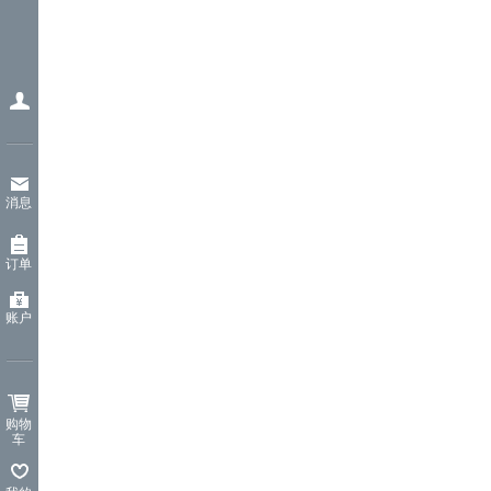
消息
订单
账户
购物
车