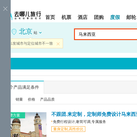
请
提
提
按
示:
示:
shift+enter
您
您
首页
机票
酒店
团购
度假
邮轮
进
已
已
入
进
离
北京
去
入
开
站
哪
网
网
网
站
站
当前出发城市与定位城市不一致
关闭
智
导
导
能
航
航
导
区,
区
盲
本
语
区
音
域
引
含
导
有
...
个产品满足条件
模
6
式
个
综合
销量
价格
产品品质
模
块,
按
不跟团.来定制，定制师免费设计马来西
免费方案
下
免费行程设计,奢简可调,专属服务
Tab
量身定制,高性价比
键
浏