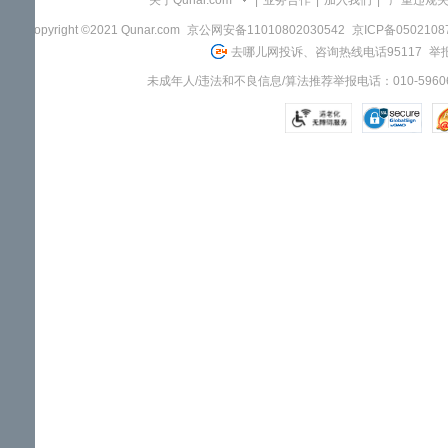
关于Qunar.com
|
业务合作
|
加入我们
|
"严重违规
Copyright ©2021 Qunar.com
京公网安备11010802030542
京ICP备050210
去哪儿网投诉、咨询热线电话95117
举报
未成年人/违法和不良信息/算法推荐举报电话：010-59606