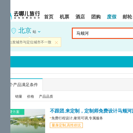
请
提
提
按
示:
示:
shift+enter
您
您
首页
机票
酒店
团购
度假
邮轮
进
已
已
入
进
离
北京
去
入
开
站
哪
网
网
网
站
站
当前出发城市与定位城市不一致
关闭
智
导
导
能
航
航
导
区,
区
盲
本
语
区
音
域
引
含
导
有
...
个产品满足条件
模
6
式
个
综合
销量
价格
产品品质
模
块,
按
不跟团.来定制，定制师免费设计马颊河
免费方案
下
免费行程设计,奢简可调,专属服务
Tab
量身定制,高性价比
键
浏