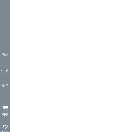
消息
订单
账户
购物
车