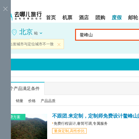
请
提
提
按
示:
示:
shift+enter
您
您
首页
机票
酒店
团购
度假
邮轮
进
已
已
入
进
离
北京
去
入
开
站
哪
网
网
网
站
站
当前出发城市与定位城市不一致
关闭
智
导
导
能
航
航
导
区,
区
盲
本
语
区
音
域
引
含
导
有
...
个产品满足条件
模
6
式
个
综合
销量
价格
产品品质
模
块,
按
不跟团.来定制，定制师免费设计鳌峰山
免费方案
下
免费行程设计,奢简可调,专属服务
Tab
量身定制,高性价比
键
浏