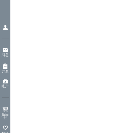
消息
订单
账户
购物
车