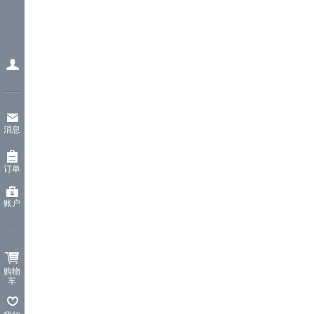
消息
订单
账户
购物
车