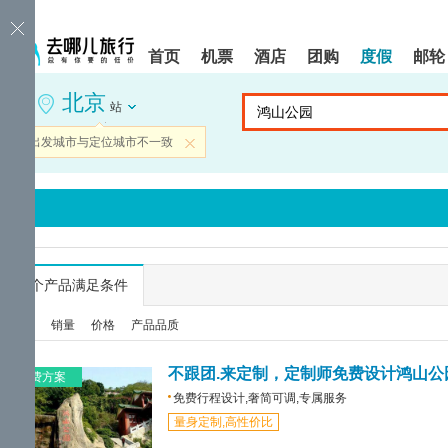
请
提
提
按
示:
示:
shift+enter
您
您
首页
机票
酒店
团购
度假
邮轮
进
已
已
入
进
离
北京
去
入
开
站
哪
网
网
网
站
站
当前出发城市与定位城市不一致
关闭
智
导
导
能
航
航
导
区,
区
盲
本
语
区
音
域
引
含
导
有
...
个产品满足条件
模
6
式
个
综合
销量
价格
产品品质
模
块,
按
不跟团.来定制，定制师免费设计鸿山公
免费方案
下
免费行程设计,奢简可调,专属服务
Tab
量身定制,高性价比
键
浏