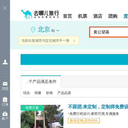
请
提
提
按
示:
示:
shift+enter
您
您
首页
机票
酒店
团购
度
进
已
已
入
进
离
北京
去
入
开
站
哪
网
网
网
站
站
当前出发城市与定位城市不一致
关闭
智
导
导
能
航
航
导
区,
区
盲
本
语
区
音
域
引
含
导
有
...
个产品满足条件
模
6
消息
式
个
综合
销量
价格
产品品质
模
块,
订单
按
不跟团.来定制，定制师免费
免费方案
下
免费行程设计,奢简可调,专属服务
Tab
账户
量身定制,高性价比
键
浏