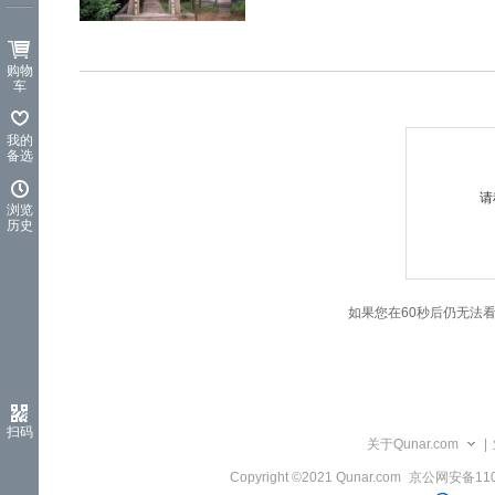
览
信
息
购物
车
我的
备选
请
浏览
历史
如果您在60秒后仍无法
扫码
关于Qunar.com
|
Copyright ©2021 Qunar.com
京公网安备1101