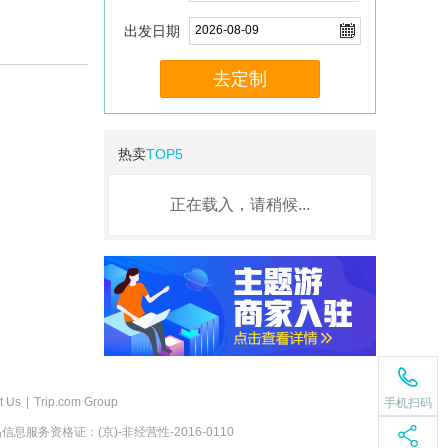
出发日期
去定制
热卖
TOP5
正在载入，请稍候...
t Us
|
Trip.com Group
手机扫码
息服务资格证：(京)-非经营性-2016-0110