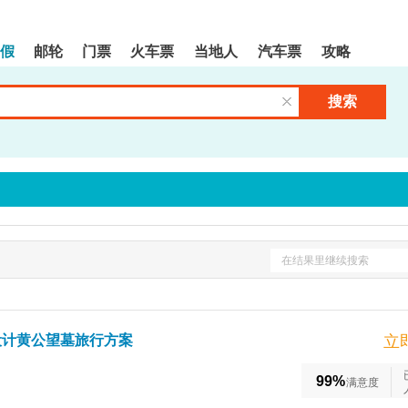
假
邮轮
门票
火车票
当地人
汽车票
攻略
搜索
清空输入框
在结果里继续搜索
设计黄公望墓旅行方案
立
99%
满意度