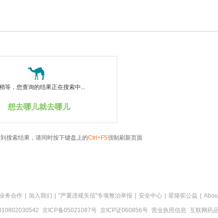
稍等，您查询的结果正在搜索中...
想去哪儿就去哪儿
看到搜索结果，请同时按下键盘上的
Ctrl+F5
强制刷新页面
业务合作
|
加入我们
|
"严重违规失信"专项整治举报
|
安全中心
|
星骆驼公益
|
Abou
0802030542
京ICP备05021087号
京ICP证060856号
营业执照信息
互联网药品信