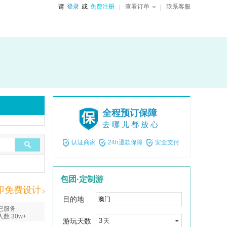
请
登录
或
免费注册
查看订单
联系客服
全程预订保障
去哪儿都放心
认证商家
24h退款保障
安全支付
包团·定制游
即免费设计
目的地
已服务
人数 30w+
游玩天数
3
天