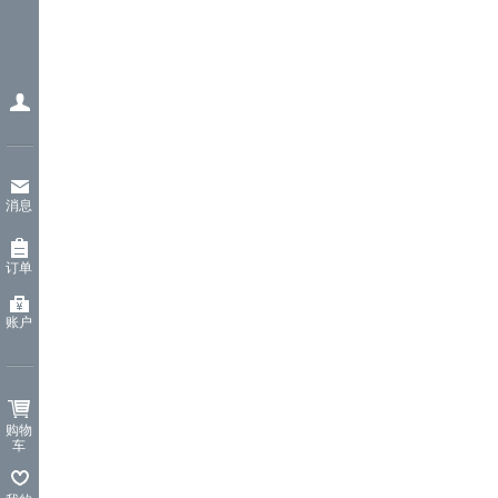
消息
订单
账户
购物
车