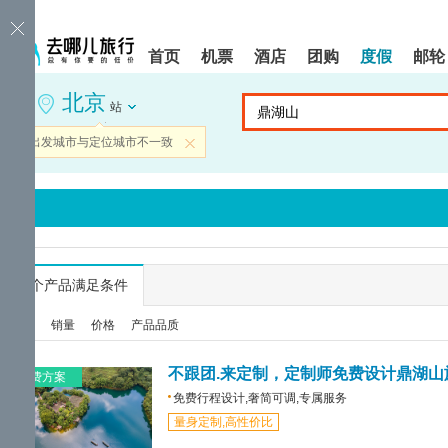
请
提
提
按
示:
示:
shift+enter
您
您
首页
机票
酒店
团购
度假
邮轮
进
已
已
入
进
离
北京
去
入
开
站
哪
网
网
网
站
站
当前出发城市与定位城市不一致
关闭
智
导
导
能
航
航
导
区,
区
盲
本
语
区
音
域
引
含
导
有
...
个产品满足条件
模
6
式
个
综合
销量
价格
产品品质
模
块,
按
不跟团.来定制，定制师免费设计鼎湖山
免费方案
下
免费行程设计,奢简可调,专属服务
Tab
量身定制,高性价比
键
浏